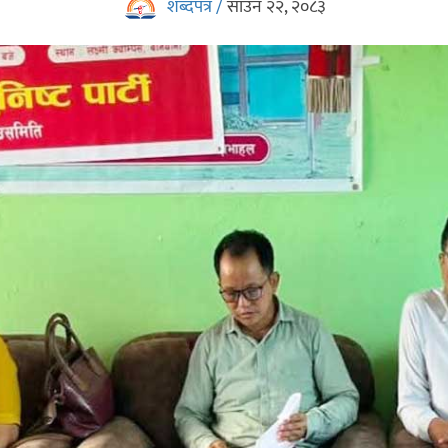
शब्दपत्र /
साउन २२, २०८३