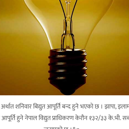
र्थात शनिवार बिद्युत आपूर्ति बन्द हुने भएको छ । झापा, इलाम
युत आपूर्ति हुने नेपाल विद्युत प्राधिकरण केरौन १३२/३३ के.भी