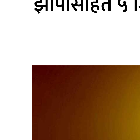
झापासहित ५ जिल