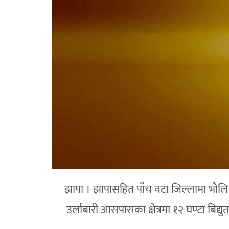
झापा । झापासहित पाँच वटा जिल्लामा भोलि अ
उर्लाबारी आसपासका क्षेत्रमा १२ घण्टा बिद्