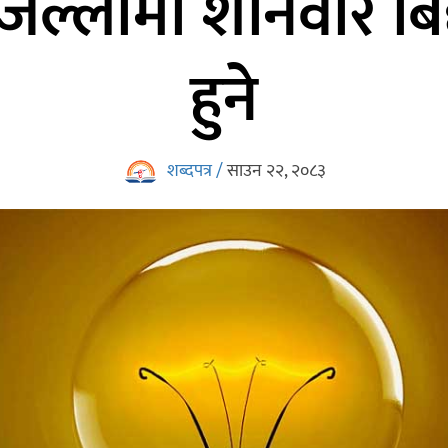
्लामा शनिवार बिद्य
हुने
शब्दपत्र /
साउन २२, २०८३