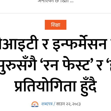
जनाएको छ ।&n ...
शिक्षा
बीआइटी र इन्फर्मेसन
रुसँगै ‘रन फेस्ट’ र 
प्रतियोगिता हुँदै
शब्दपत्र /
साउन २२, २०८३