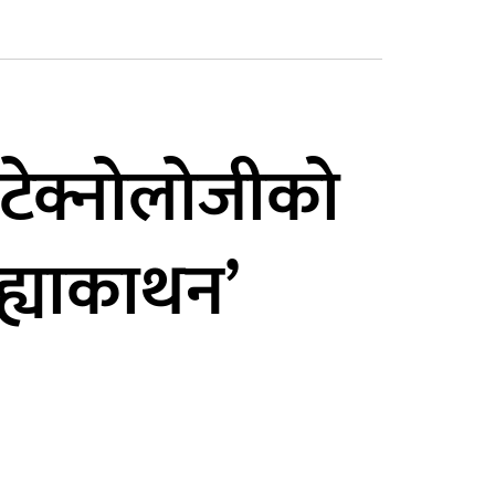
 टेक्नोलोजीको
‘ह्याकाथन’