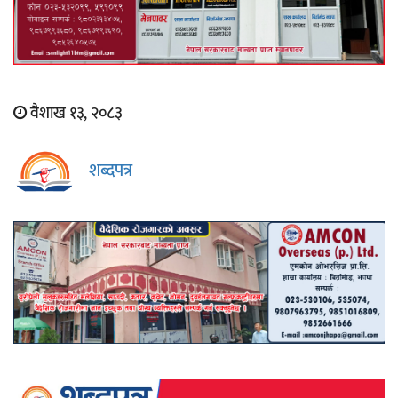
वैशाख १३, २०८३
शब्दपत्र