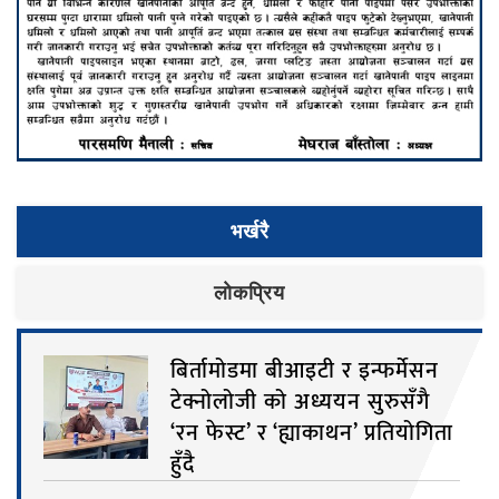
भर्खरै
लाेकप्रिय
बिर्तामोडमा बीआइटी र इन्फर्मेसन
टेक्नोलोजी को अध्ययन सुरुसँगै
‘रन फेस्ट’ र ‘ह्याकाथन’ प्रतियोगिता
हुँदै