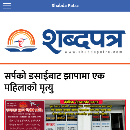
Shabda Patra
सर्पको डसाईबाट झापामा एक
महिलाको मृत्यु