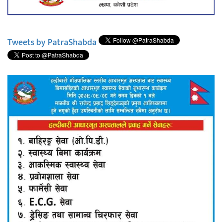
Tweets by PatraShabda