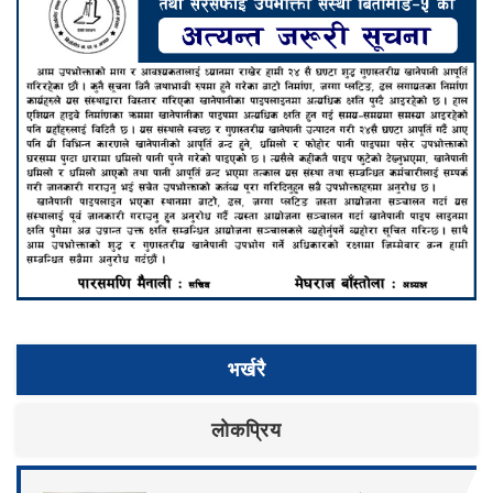
भर्खरै
लाेकप्रिय