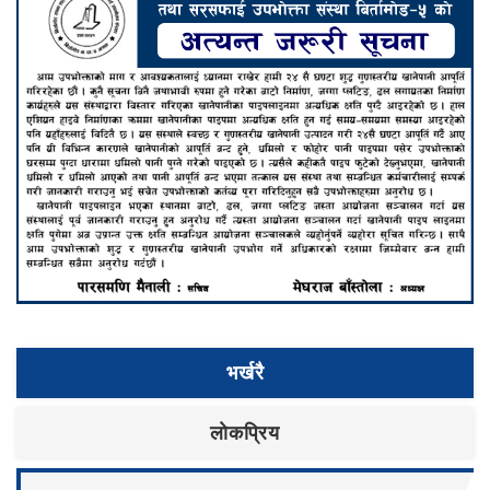
भर्खरै
लाेकप्रिय