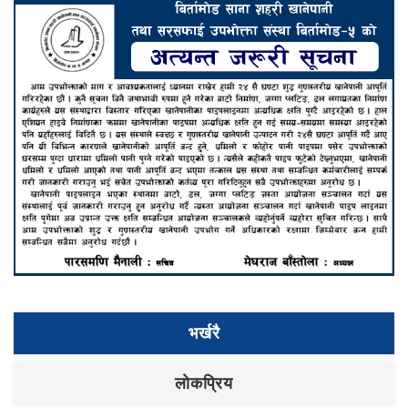
भर्खरै
लाेकप्रिय