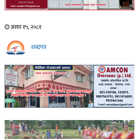
असार १५, २०८१
शब्दपत्र