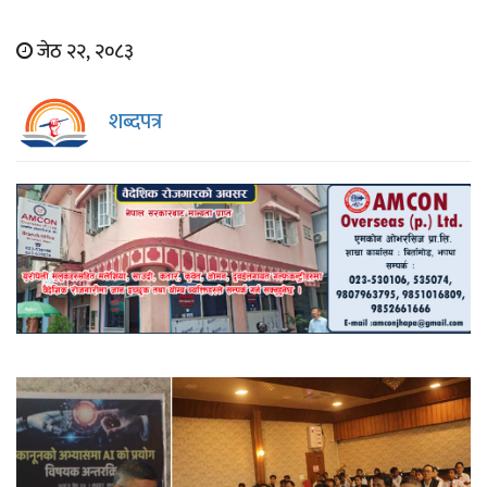
जेठ २२, २०८३
शब्दपत्र