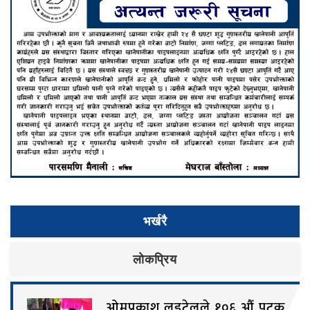
भर्खरै
लाेकप्रिय
ओमप्रकाश लुइटेलले १०६ औं पटक