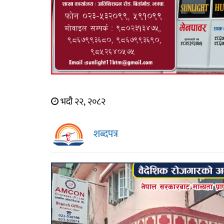
भदौ २२, २०८२
शब्दपत्र