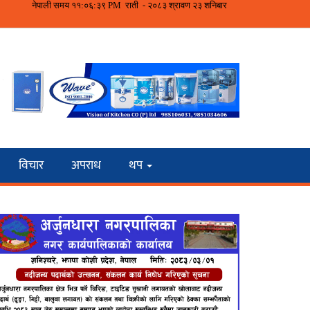
विचार
अपराध
थप