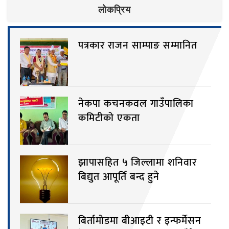
लाेकप्रिय
पत्रकार राजन साम्पाङ सम्मानित
नेकपा कचनकवल गाउँपालिका
कमिटीको एकता
झापासहित ५ जिल्लामा शनिवार
बिद्युत आपूर्ति बन्द हुने
बिर्तामोडमा बीआइटी र इन्फर्मेसन