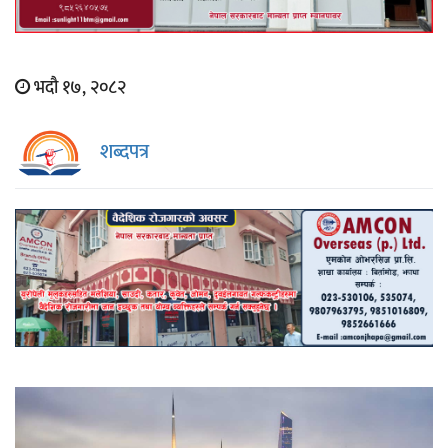
भदौ १७, २०८२
शब्दपत्र