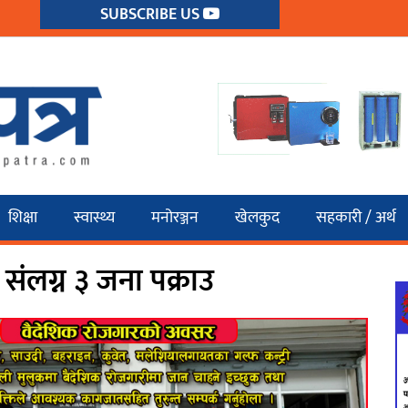
SUBSCRIBE US
शिक्षा
स्वास्थ्य
मनोरञ्जन
खेलकुद
सहकारी / अर्थ
संलग्न ३ जना पक्राउ