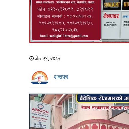
जेठ २९, २०८२
शब्दपत्र