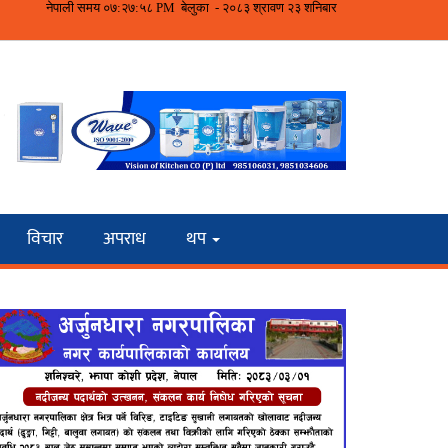
विचार
अपराध
थप