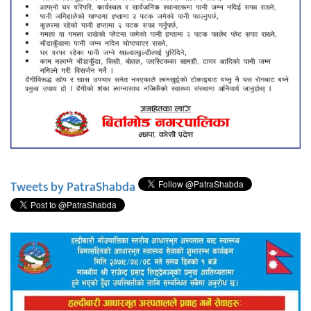
Tweets by PatraShabda