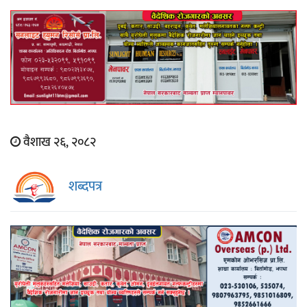
वैशाख २६, २०८२
शब्दपत्र