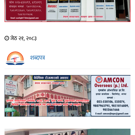
जेठ २१, २०८३
शब्दपत्र