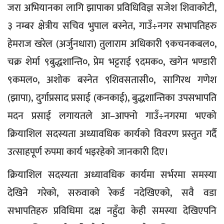
जरा अभियानका लागि झापाका प्रविधिविज्ञ सजेश शिवाकोटी,
३ नम्बर क्षेत्रीय सचिव भुपाल बस्नेत, गाउँ÷नगर सभापतिहरु
हेमराज खरेल (अर्जुनधारा) तुलाराम अधिकारी ९कचनकबल०,
चक्र शेर्मा ९बुद्धशान्ति०, प्रेम भट्टराई ९दमक०, खगेन भण्डारी
९कमल०, अशोक बस्नेत ९शिवसतासी०, सागिरथ गणेश
(झापा), दुर्गाप्रसाद प्रसाई (कनकाई), बुद्धशान्तिका उपसभापति
मदन प्रसाई लगायतले आ–आफ्नो गाउँ÷नगरमा भएको
क्रियाशिल सदस्यता अध्यावधिक कार्यको विवरण प्रस्तुत गर्दै
उत्साहपूर्ण रुपमा कार्य भइरहेको जानकारी दिए।
क्रियाशिल सदस्यता अध्यावधिक कार्यमा सर्भरमा समस्या
देखिने गरेको, सरुवाको रेकर्ड नदेखिएको, सवै वडा
सभापतिहरु प्रविधिमा दक्ष नहुँदा केही समस्या देखिएपनि