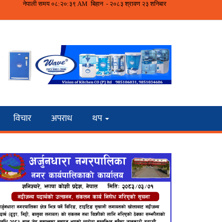
विचार
अपराध
थप