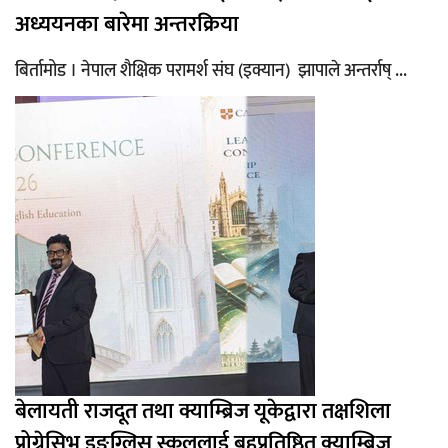
अध्ययनका बारेमा अन्तरक्रिया
बिर्तामोड । नेपाल शैक्षिक परामर्श संघ (इक्यान) झापाले अन्तर्राष् ...
बेलायती राजदूत तथा क्याम्ब्रिज यूकेद्वारा तक्षशिला
प्रोग्रेसिभ इङ्ग्लिस स्कुललाई बहुप्रतिष्ठित क्याम्ब्रिज