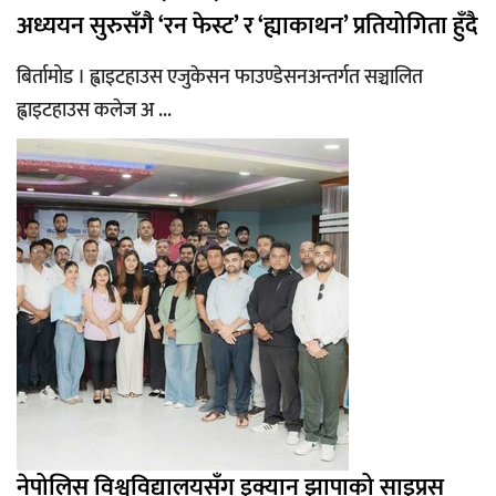
अध्ययन सुरुसँगै ‘रन फेस्ट’ र ‘ह्याकाथन’ प्रतियोगिता हुँदै
बिर्तामोड । ह्वाइटहाउस एजुकेसन फाउण्डेसनअन्तर्गत सञ्चालित
ह्वाइटहाउस कलेज अ ...
नेपोलिस विश्वविद्यालयसँग इक्यान झापाको साइप्रस