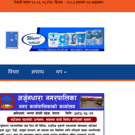
विचार
अपराध
थप