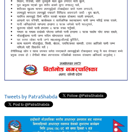
Tweets by PatraShabda