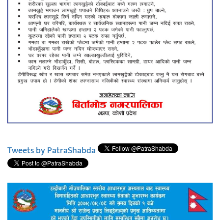
Tweets by PatraShabda