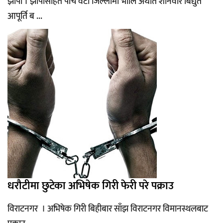
झापा । झापासहित पाँच वटा जिल्लामा भोलि अर्थात शनिवार बिद्युत
आपूर्ति ब ...
धरौटीमा छुटेका अभिषेक गिरी फेरी परे पक्राउ
विराटनगर । अभिषेक गिरी बिहीबार साँझ विराटनगर विमानस्थलबाट