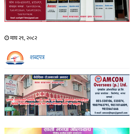
माघ २९, २०८२
शब्दपत्र